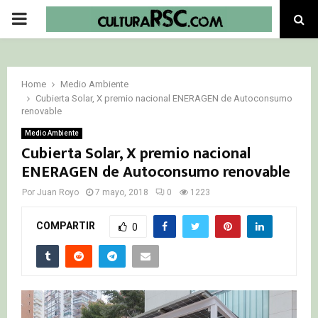
PRIMARY
MENU
Home
Medio Ambiente
Cubierta Solar, X premio nacional ENERAGEN de Autoconsumo
renovable
Medio Ambiente
Cubierta Solar, X premio nacional
ENERAGEN de Autoconsumo renovable
Por
Juan Royo
7 mayo, 2018
0
1223
COMPARTIR
0