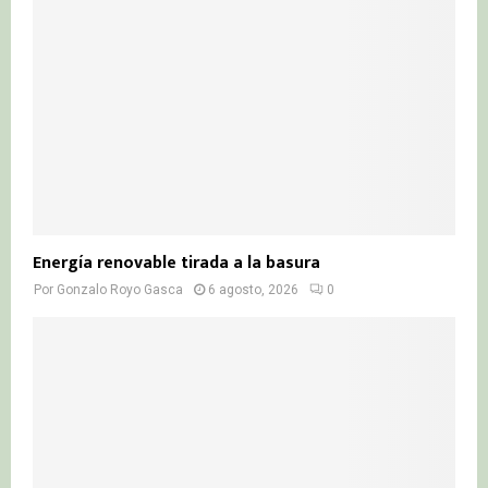
Energía renovable tirada a la basura
Por
Gonzalo Royo Gasca
6 agosto, 2026
0