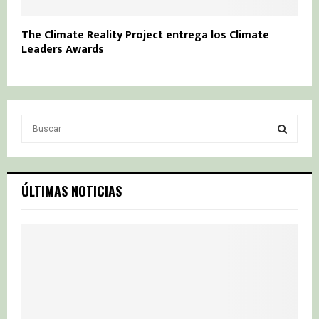
The Climate Reality Project entrega los Climate
Leaders Awards
S
e
a
S
r
c
E
ÚLTIMAS NOTICIAS
h
f
A
o
r
R
:
C
H