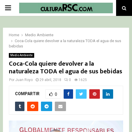
PRIMARY
MENU
Home
Medio Ambiente
Coca-Cola quiere devolver a la naturaleza TODA el agua de sus
bebidas
Medio Ambiente
Coca-Cola quiere devolver a la
naturaleza TODA el agua de sus bebidas
Por
Juan Royo
29 abril, 2018
0
1625
COMPARTIR
0