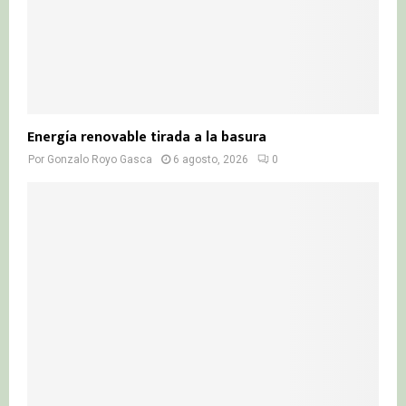
Energía renovable tirada a la basura
Por
Gonzalo Royo Gasca
6 agosto, 2026
0