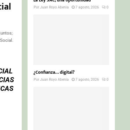
La Ley SAC, una oportunidad
ial
Por
Juan Royo Abenia
7 agosto, 2026
0
juntos;
Social.
CIAL
¿Confianza… digital?
CIAS
Por
Juan Royo Abenia
7 agosto, 2026
0
ICAS