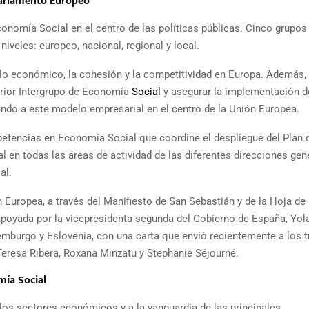
Parlamento Europeo
conomía Social en el centro de las políticas públicas. Cinco grupos
iveles: europeo, nacional, regional y local.
llo económico, la cohesión y la competitividad en Europa. Además,
terior Intergrupo de Economía
Social
y asegurar la implementación d
ndo a este modelo empresarial en el centro de la Unión Europea.
tencias en Economía Social que coordine el despliegue del Plan 
l en todas las áreas de actividad de las diferentes direcciones gen
al.
Europea, a través del Manifiesto de San Sebastián y de la Hoja de
 apoyada por la vicepresidenta segunda del Gobierno de España, Yol
emburgo y Eslovenia, con una carta que envió recientemente a los t
Teresa Ribera, Roxana Minzatu y Stephanie Séjourné.
mía Social
los sectores económicos y a la vanguardia de las principales