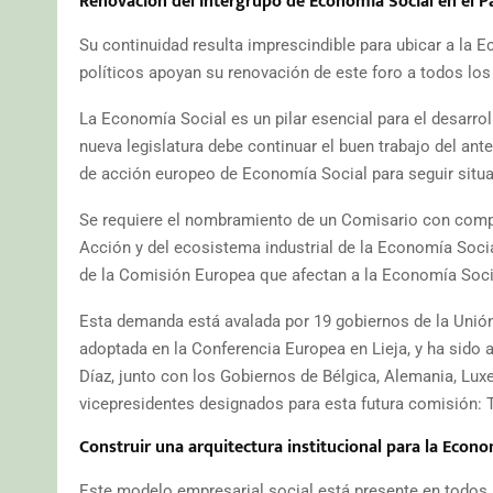
Renovación del Intergrupo de Economía Social en el 
Su continuidad resulta imprescindible para ubicar a la E
políticos apoyan su renovación de este foro a todos los n
La Economía Social es un pilar esencial para el desarro
nueva legislatura debe continuar el buen trabajo del an
de acción europeo de Economía Social para seguir situa
Se requiere el nombramiento de un Comisario con compe
Acción y del ecosistema industrial de la Economía Socia
de la Comisión Europea que afectan a la Economía Soci
Esta demanda está avalada por 19 gobiernos de la Unión 
adoptada en la Conferencia Europea en Lieja, y ha sido
Díaz, junto con los Gobiernos de Bélgica, Alemania, Lux
vicepresidentes designados para esta futura comisión: 
Construir una arquitectura institucional para la Econo
Este modelo empresarial social está presente en todos 