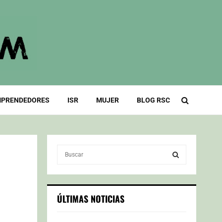
PRENDEDORES
ISR
MUJER
BLOG RSC
S
e
a
S
r
c
E
ÚLTIMAS NOTICIAS
h
f
A