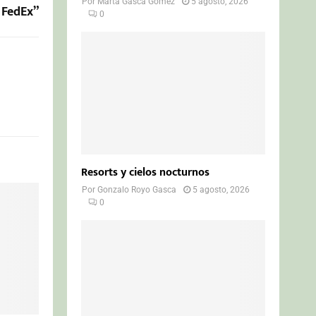
Por
Marta Gasca Gómez
5 agosto, 2026
o FedEx”
0
Resorts y cielos nocturnos
Por
Gonzalo Royo Gasca
5 agosto, 2026
0