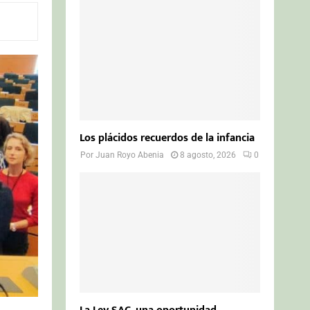
o
r
R
:
C
H
Los plácidos recuerdos de la infancia
Por
Juan Royo Abenia
8 agosto, 2026
0