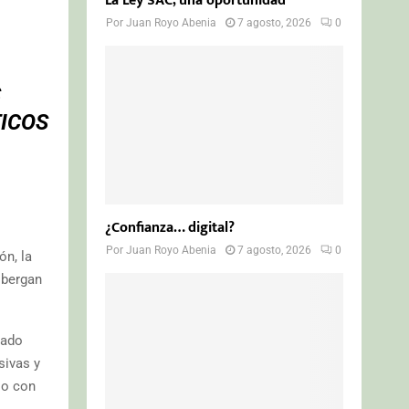
La Ley SAC, una oportunidad
Por
Juan Royo Abenia
7 agosto, 2026
0
S
ICOS
¿Confianza… digital?
Por
Juan Royo Abenia
7 agosto, 2026
0
ón, la
lbergan
rado
sivas y
so con