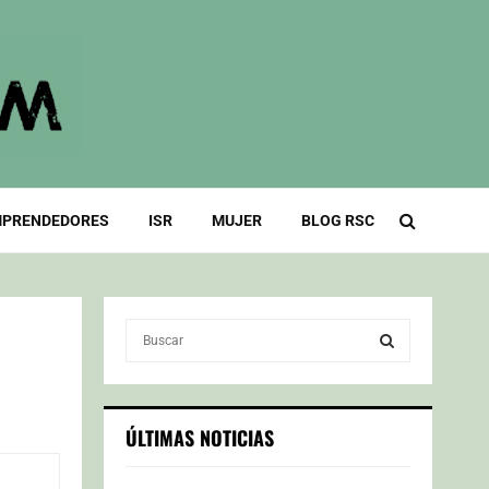
PRENDEDORES
ISR
MUJER
BLOG RSC
S
e
a
S
r
c
E
ÚLTIMAS NOTICIAS
h
f
A