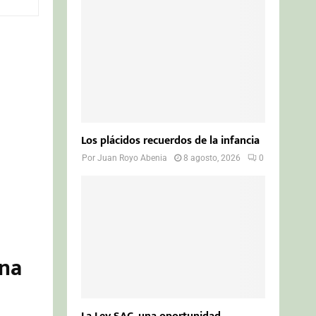
o
r
R
:
C
H
Los plácidos recuerdos de la infancia
Por
Juan Royo Abenia
8 agosto, 2026
0
ana