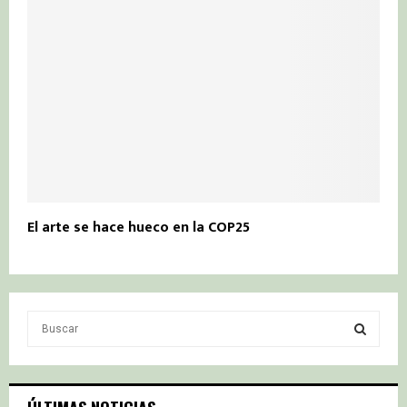
El arte se hace hueco en la COP25
S
e
a
S
r
c
E