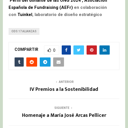
‘
Perfil del donante de las ONG 2024’,
Asociación
Española de Fundraising (AEFr)
en colaboración
con
Tuinkel
, laboratorio de diseño estratégico
ODS 17 ALIANZAS
COMPARTIR
0
ANTERIOR
IV Premios a la Sostenibilidad
SIGUIENTE
Homenaje a María José Arcas Pellicer