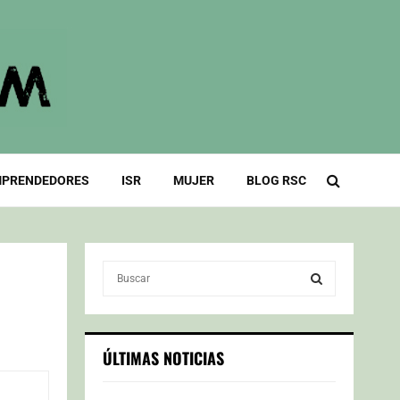
PRENDEDORES
ISR
MUJER
BLOG RSC
S
e
a
S
r
c
E
ÚLTIMAS NOTICIAS
h
f
A