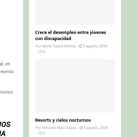
Crece el desempleo entre jóvenes
con discapacidad
Por
Marta Gasca Gómez
5 agosto, 2026
0
l, en
conomía
esores
Resorts y cielos nocturnos
IOS
Por
Gonzalo Royo Gasca
5 agosto, 2026
MA
0