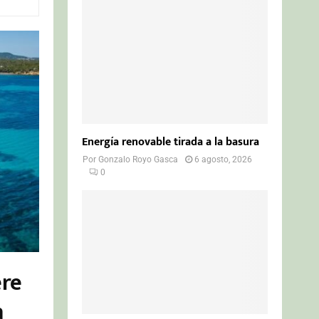
o
r
R
:
C
H
Energía renovable tirada a la basura
Por
Gonzalo Royo Gasca
6 agosto, 2026
0
ere
a