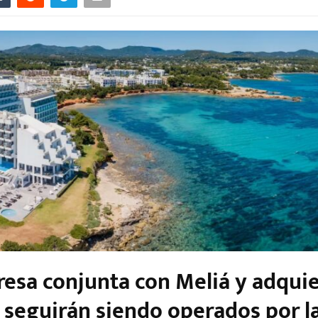
esa conjunta con Meliá y adqui
e seguirán siendo operados por l