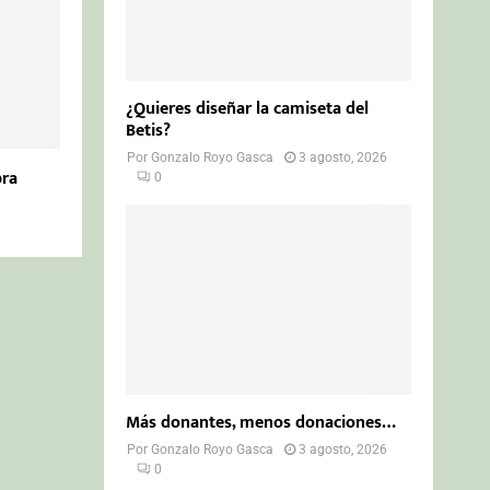
¿Quieres diseñar la camiseta del
Betis?
Por
Gonzalo Royo Gasca
3 agosto, 2026
bra
0
Más donantes, menos donaciones…
Por
Gonzalo Royo Gasca
3 agosto, 2026
0