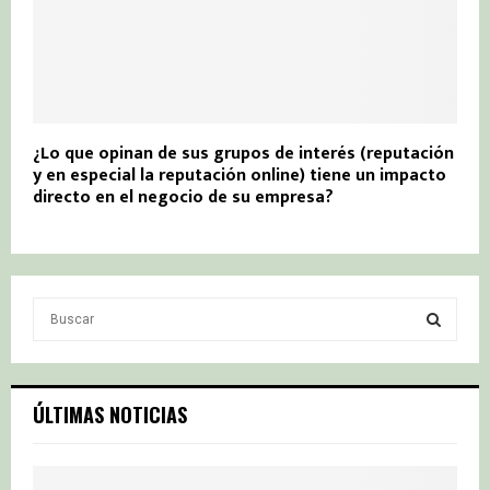
¿Lo que opinan de sus grupos de interés (reputación
y en especial la reputación online) tiene un impacto
directo en el negocio de su empresa?
S
e
a
S
r
c
E
ÚLTIMAS NOTICIAS
h
f
A
o