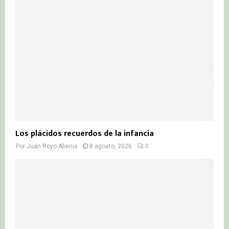
r
R
:
C
H
Los plácidos recuerdos de la infancia
Por
Juan Royo Abenia
8 agosto, 2026
0