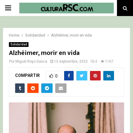
PRIMARY
MENU
Home
Solidaridad
Alzhéimer, morir en vida
Solidaridad
Alzhéimer, morir en vida
Por
Miguel Royo Gasca
13 septiembre, 2023
0
1167
COMPARTIR
0