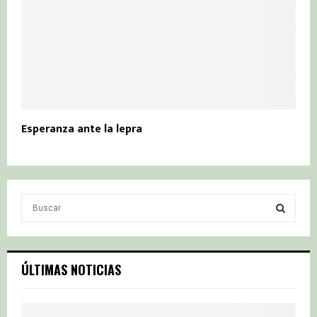
Esperanza ante la lepra
S
e
a
S
r
c
E
ÚLTIMAS NOTICIAS
h
f
A
o