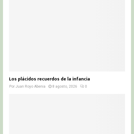
r
R
:
C
H
Los plácidos recuerdos de la infancia
Por
Juan Royo Abenia
8 agosto, 2026
0