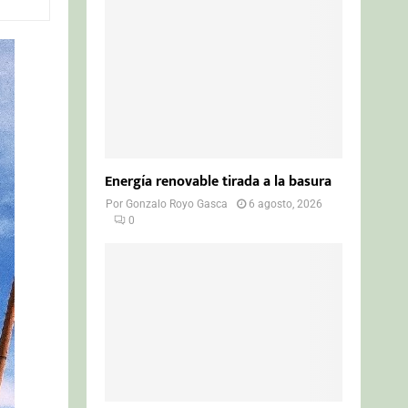
o
r
R
:
C
H
Energía renovable tirada a la basura
Por
Gonzalo Royo Gasca
6 agosto, 2026
0