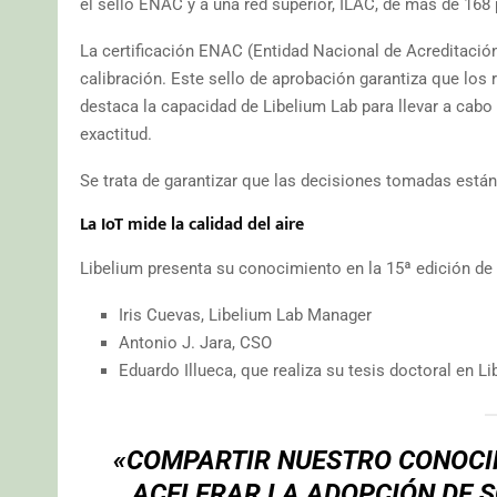
el sello ENAC y a una red superior, ILAC, de más de 168 
La certificación ENAC (Entidad Nacional de Acreditació
calibración. Este sello de aprobación garantiza que los 
destaca la capacidad de Libelium Lab para llevar a cabo
exactitud.
Se trata de garantizar que las decisiones tomadas está
La IoT mide la calidad del aire
Libelium presenta su conocimiento en la 15ª edición d
Iris Cuevas, Libelium Lab Manager
Antonio J. Jara, CSO
Eduardo Illueca, que realiza su tesis doctoral en L
«COMPARTIR NUESTRO CONOCIM
ACELERAR LA ADOPCIÓN DE S