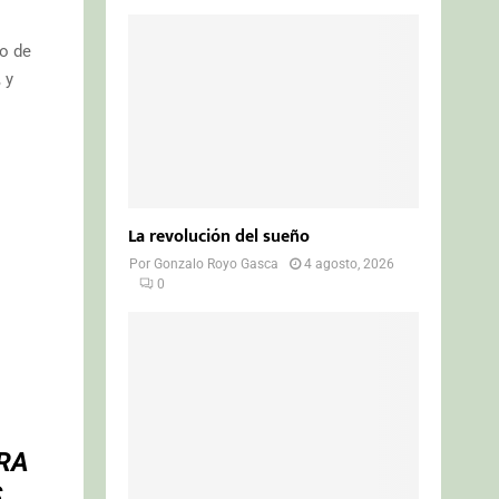
io de
 y
La revolución del sueño
Por
Gonzalo Royo Gasca
4 agosto, 2026
0
RA
,