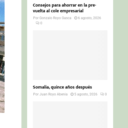
Consejos para ahorrar en la pre-
vuelta al cole empresarial
Por
Gonzalo Royo Gasca
6 agosto, 2026
0
Somalia, quince años después
Por
Juan Royo Abenia
5 agosto, 2026
0