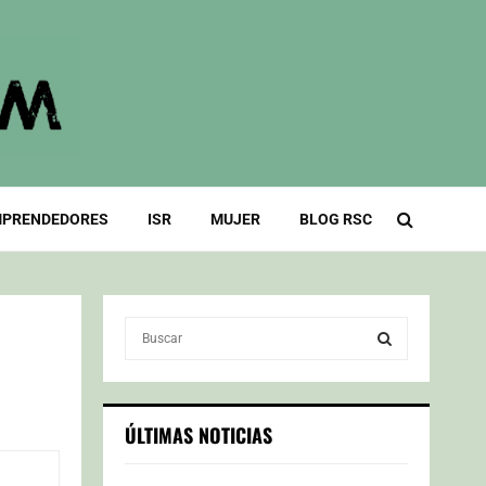
PRENDEDORES
ISR
MUJER
BLOG RSC
S
e
a
S
r
c
E
ÚLTIMAS NOTICIAS
h
f
A