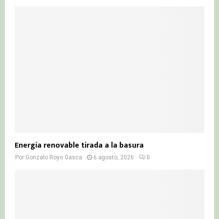
Energía renovable tirada a la basura
Por
Gonzalo Royo Gasca
6 agosto, 2026
0