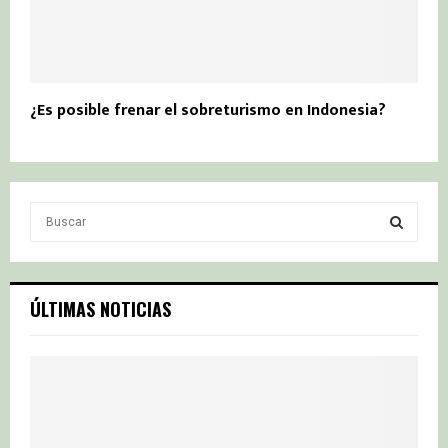
¿Es posible frenar el sobreturismo en Indonesia?
S
e
a
S
r
c
E
ÚLTIMAS NOTICIAS
h
f
A
o
r
R
:
C