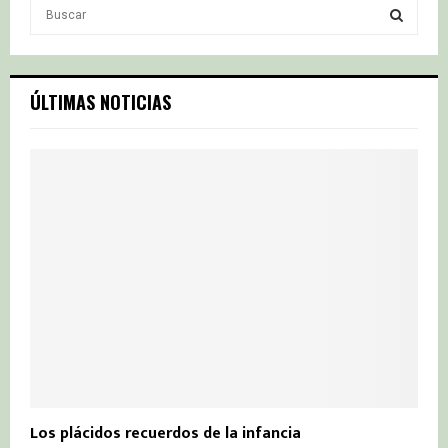
S
e
a
S
r
c
E
ÚLTIMAS NOTICIAS
h
f
A
o
r
R
:
C
H
Los plácidos recuerdos de la infancia