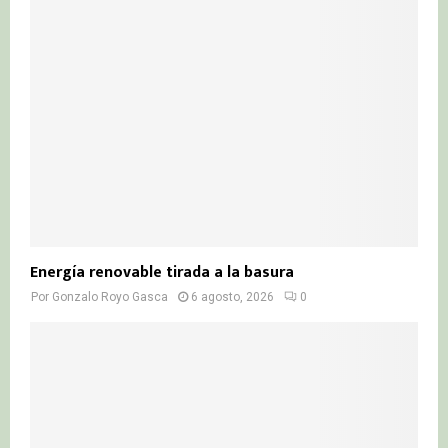
Energía renovable tirada a la basura
Por
Gonzalo Royo Gasca
6 agosto, 2026
0