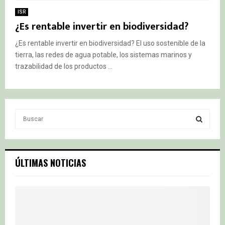
ISR
¿Es rentable invertir en biodiversidad?
¿Es rentable invertir en biodiversidad? El uso sostenible de la
tierra, las redes de agua potable, los sistemas marinos y
trazabilidad de los productos ...
S
e
a
S
r
c
E
ÚLTIMAS NOTICIAS
h
f
A
o
r
R
:
C