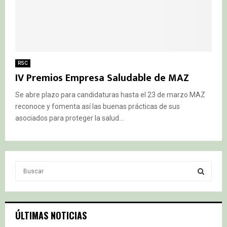
RSC
IV Premios Empresa Saludable de MAZ
Se abre plazo para candidaturas hasta el 23 de marzo MAZ
reconoce y fomenta así las buenas prácticas de sus
asociados para proteger la salud...
S
e
a
S
r
c
E
ÚLTIMAS NOTICIAS
h