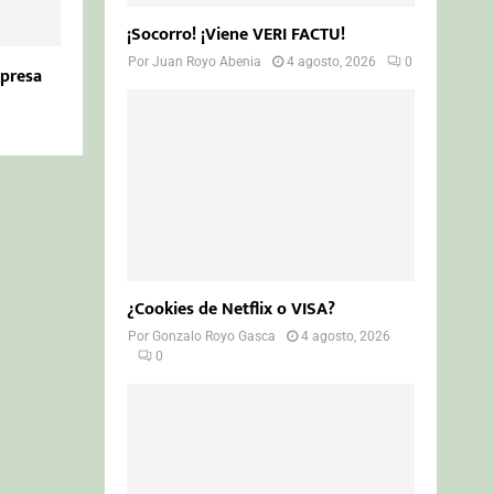
¡Socorro! ¡Viene VERI FACTU!
Por
Juan Royo Abenia
4 agosto, 2026
0
presa
¿Cookies de Netflix o VISA?
Por
Gonzalo Royo Gasca
4 agosto, 2026
0