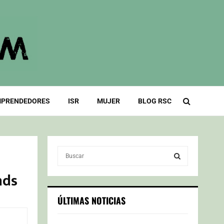
PRENDEDORES
ISR
MUJER
BLOG RSC
S
e
a
nds
S
r
c
E
ÚLTIMAS NOTICIAS
h
f
A