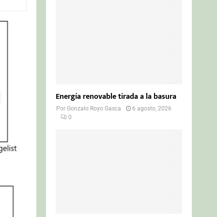
o
r
R
:
C
H
Energía renovable tirada a la basura
Por
Gonzalo Royo Gasca
6 agosto, 2026
0