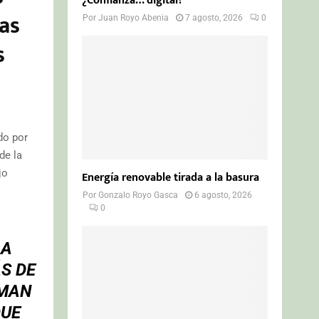
¿Confianza… digital?
as
Por
Juan Royo Abenia
7 agosto, 2026
0
s
do por
de la
jo
Energía renovable tirada a la basura
Por
Gonzalo Royo Gasca
6 agosto, 2026
0
LA
S DE
RMAN
QUE