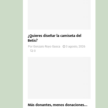
¿Quieres diseñar la camiseta del
Betis?
Por
Gonzalo Royo Gasca
3 agosto, 2026
0
Más donantes, menos donaciones…