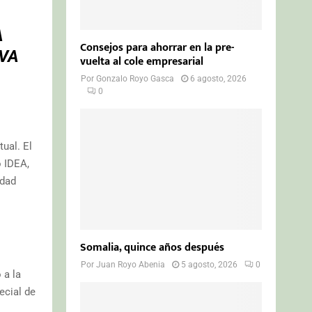
A
Consejos para ahorrar en la pre-
BVA
vuelta al cole empresarial
Por
Gonzalo Royo Gasca
6 agosto, 2026
0
ual. El
o IDEA,
idad
Somalia, quince años después
Por
Juan Royo Abenia
5 agosto, 2026
0
 a la
ecial de