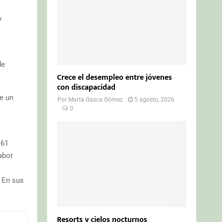
y
de
Crece el desempleo entre jóvenes
con discapacidad
ce un
Por
Marta Gasca Gómez
5 agosto, 2026
0
 61
abor
 En sus
Resorts y cielos nocturnos