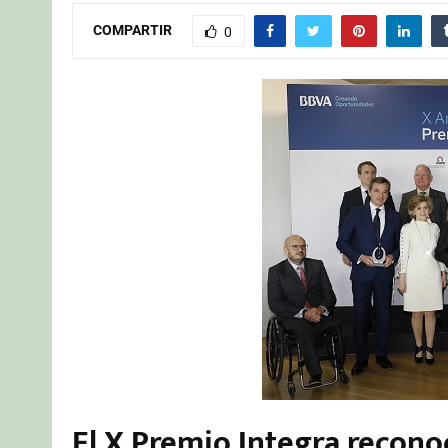
COMPARTIR
0
El X Premio Integra reconoc