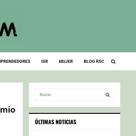
PRENDEDORES
ISR
MUJER
BLOG RSC
S
e
a
emio
S
r
c
E
ÚLTIMAS NOTICIAS
h
f
A