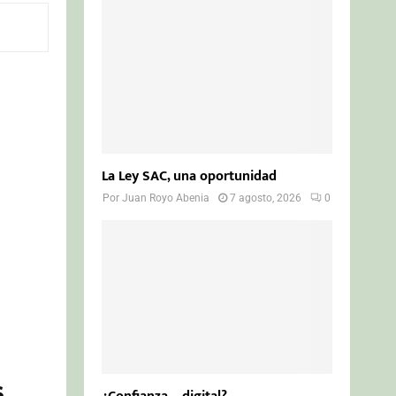
o
r
R
:
C
H
La Ley SAC, una oportunidad
Por
Juan Royo Abenia
7 agosto, 2026
0
s