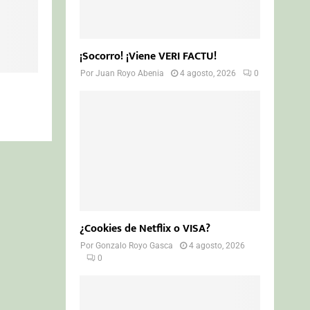
¡Socorro! ¡Viene VERI FACTU!
Por
Juan Royo Abenia
4 agosto, 2026
0
¿Cookies de Netflix o VISA?
Por
Gonzalo Royo Gasca
4 agosto, 2026
0