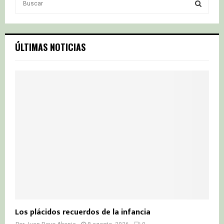
e
a
S
r
c
E
ÚLTIMAS NOTICIAS
h
f
A
o
r
R
:
C
H
Los plácidos recuerdos de la infancia