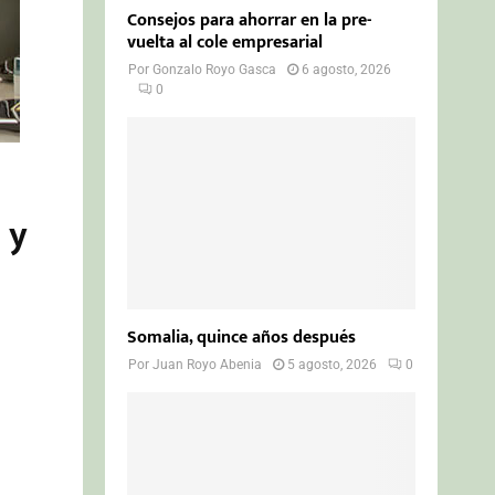
Consejos para ahorrar en la pre-
vuelta al cole empresarial
Por
Gonzalo Royo Gasca
6 agosto, 2026
0
 y
Somalia, quince años después
Por
Juan Royo Abenia
5 agosto, 2026
0