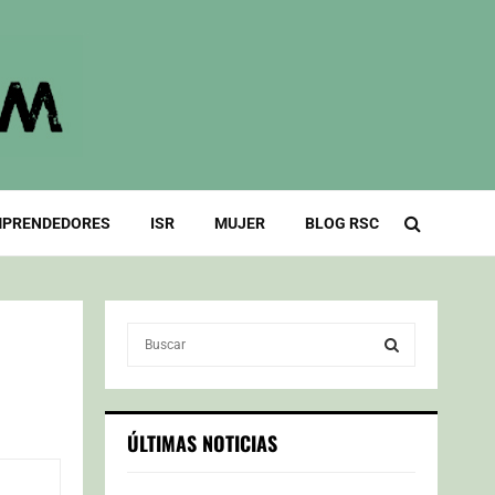
PRENDEDORES
ISR
MUJER
BLOG RSC
S
e
a
S
r
c
E
ÚLTIMAS NOTICIAS
h
f
A