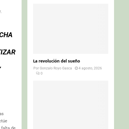
.
RCHA
IZAR
La revolución del sueño
Y
Por
Gonzalo Royo Gasca
4 agosto, 2026
0
as
ctúe
falta de