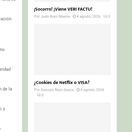
¡Socorro! ¡Viene VERI FACTU!
Por
Juan Royo Abenia
4 agosto, 2026
0
ración
 no
uridad
¿Cookies de Netflix o VISA?
n de la
Por
Gonzalo Royo Gasca
4 agosto, 2026
0
o y
a