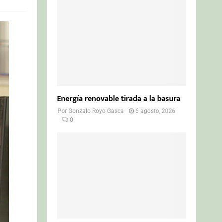
o
r
R
:
C
H
Energía renovable tirada a la basura
Por
Gonzalo Royo Gasca
6 agosto, 2026
0