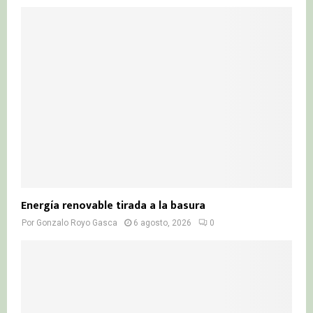
o
r
R
:
C
H
Energía renovable tirada a la basura
Por
Gonzalo Royo Gasca
6 agosto, 2026
0