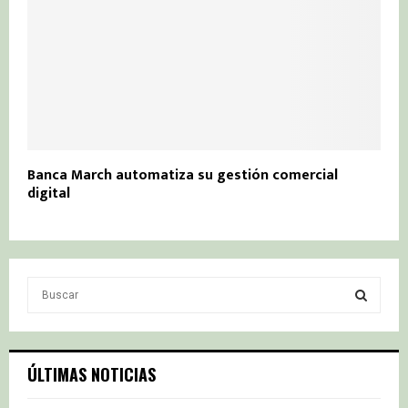
Banca March automatiza su gestión comercial
digital
S
e
a
S
r
c
E
ÚLTIMAS NOTICIAS
h
f
A