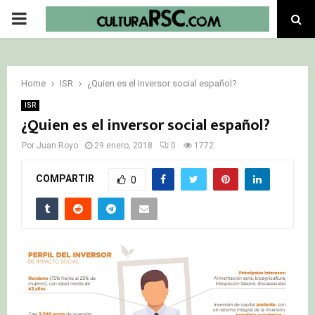
PRIMARY
MENU
Home
ISR
¿Quien es el inversor social español?
ISR
¿Quien es el inversor social español?
Por
Juan Royo
29 enero, 2018
0
1772
COMPARTIR
0