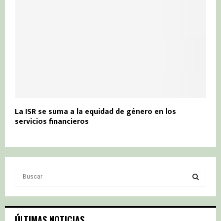
La ISR se suma a la equidad de género en los
servicios financieros
S
e
a
S
r
c
E
ÚLTIMAS NOTICIAS