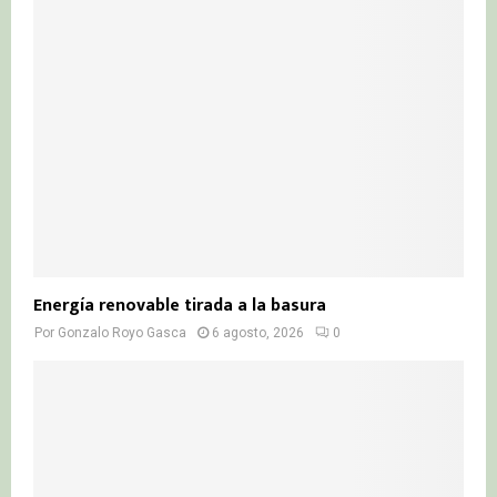
Energía renovable tirada a la basura
Por
Gonzalo Royo Gasca
6 agosto, 2026
0