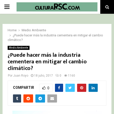
PRIMARY
MENU
Home
Medio Ambiente
¿Puede hacer más la industria cementera en mitigar el cambio
climático?
Medio Ambiente
¿Puede hacer más la industria
cementera en mitigar el cambio
climático?
Por
Juan Royo
18 julio, 2017
0
1160
COMPARTIR
0