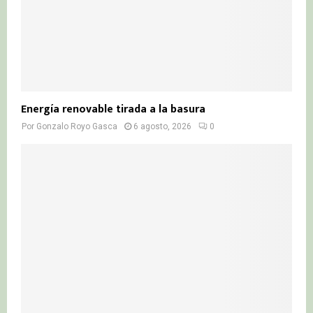
Energía renovable tirada a la basura
Por
Gonzalo Royo Gasca
6 agosto, 2026
0