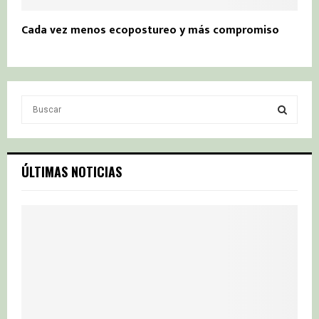
Cada vez menos ecopostureo y más compromiso
S
e
a
S
r
c
E
ÚLTIMAS NOTICIAS
h
f
A
o
r
R
:
C
H