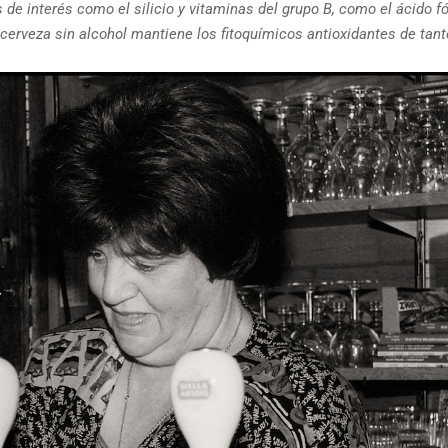
 interés como el silicio y vitaminas del grupo B, como el ácido fól
cerveza sin alcohol mantiene los fitoquímicos antioxidantes de tant