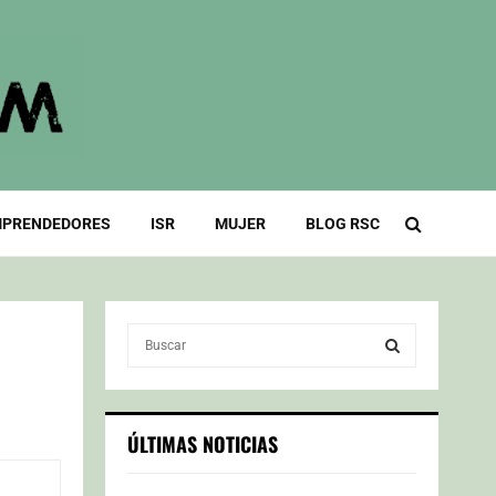
PRENDEDORES
ISR
MUJER
BLOG RSC
S
e
a
S
r
c
E
ÚLTIMAS NOTICIAS
h
f
A