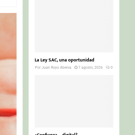
o
r
R
:
C
H
La Ley SAC, una oportunidad
Por
Juan Royo Abenia
7 agosto, 2026
0