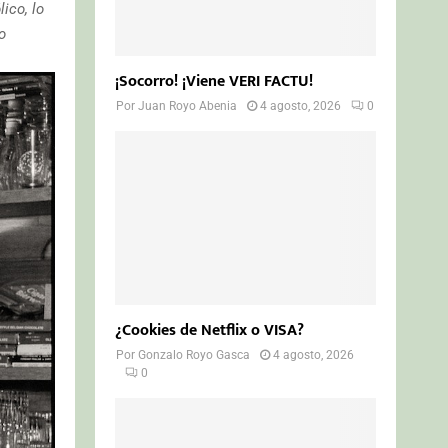
ico, lo
o
¡Socorro! ¡Viene VERI FACTU!
Por
Juan Royo Abenia
4 agosto, 2026
0
¿Cookies de Netflix o VISA?
Por
Gonzalo Royo Gasca
4 agosto, 2026
0