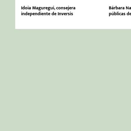
Idoia Maguregui, consejera
Bárbara Nav
independiente de Inversis
públicas de