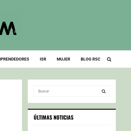
PRENDEDORES
ISR
MUJER
BLOG RSC
S
e
a
S
r
c
E
ÚLTIMAS NOTICIAS
h
f
A