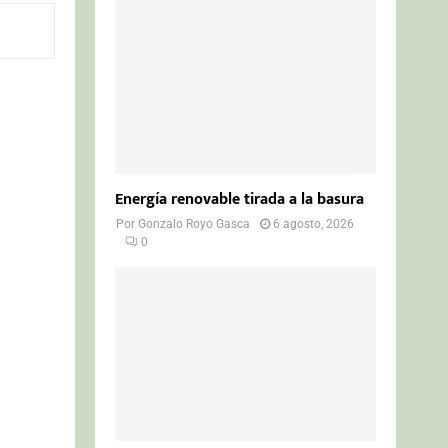
o
r
R
:
C
H
Energía renovable tirada a la basura
Por
Gonzalo Royo Gasca
6 agosto, 2026
0