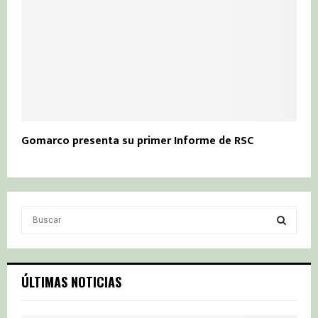
Gomarco presenta su primer Informe de RSC
S
e
a
S
r
c
E
ÚLTIMAS NOTICIAS
h
f
A
o