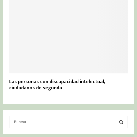
Las personas con discapacidad intelectual,
ciudadanos de segunda
S
e
a
S