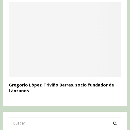
Gregorio López-Triviño Barras, socio fundador de
Lánzanos
S
e