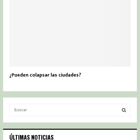
¿Pueden colapsar las ciudades?
S
e
a
S
r
c
E
ÚLTIMAS NOTICIAS
h