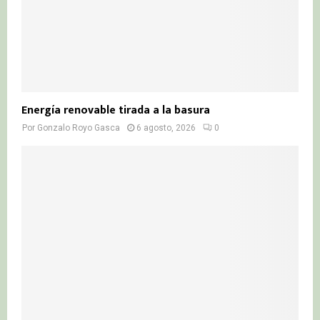
Energía renovable tirada a la basura
Por
Gonzalo Royo Gasca
6 agosto, 2026
0