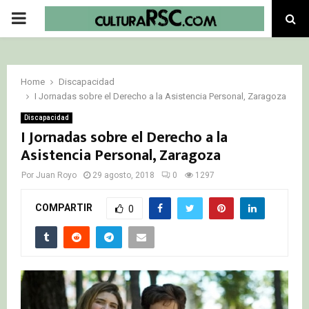
PRIMARY
MENU
Home
Discapacidad
I Jornadas sobre el Derecho a la Asistencia Personal, Zaragoza
Discapacidad
I Jornadas sobre el Derecho a la
Asistencia Personal, Zaragoza
Por
Juan Royo
29 agosto, 2018
0
1297
COMPARTIR
0