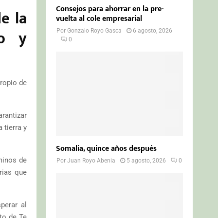
Consejos para ahorrar en la pre-
e la
vuelta al cole empresarial
so y
Por
Gonzalo Royo Gasca
6 agosto, 2026
0
ropio de
rantizar
 tierra y
Somalia, quince años después
minos de
Por
Juan Royo Abenia
5 agosto, 2026
0
rias que
perar al
to de Te