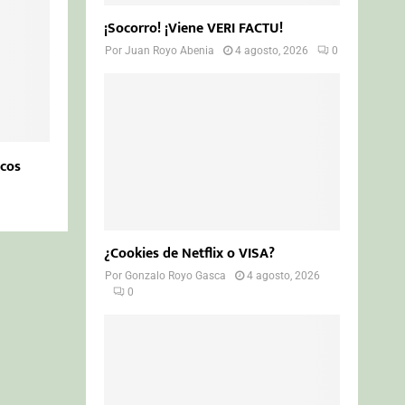
¡Socorro! ¡Viene VERI FACTU!
Por
Juan Royo Abenia
4 agosto, 2026
0
icos
¿Cookies de Netflix o VISA?
Por
Gonzalo Royo Gasca
4 agosto, 2026
0