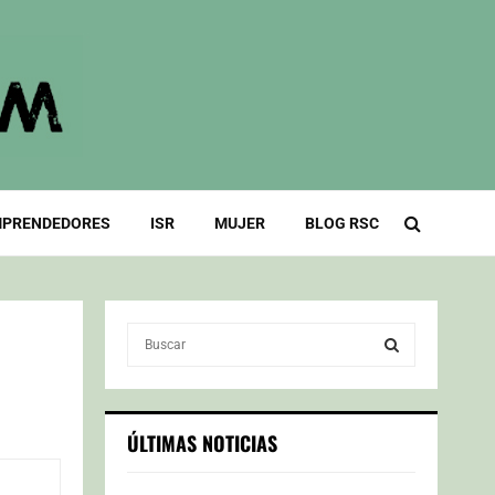
PRENDEDORES
ISR
MUJER
BLOG RSC
S
e
a
S
r
c
E
ÚLTIMAS NOTICIAS
h
f
A