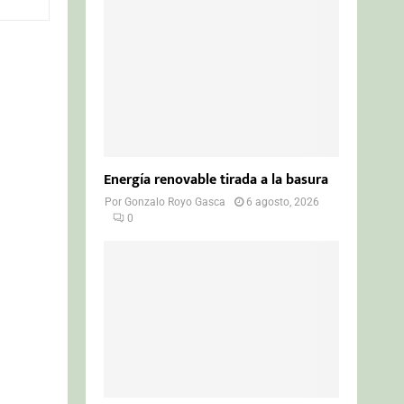
o
r
R
:
C
H
Energía renovable tirada a la basura
Por
Gonzalo Royo Gasca
6 agosto, 2026
0