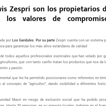
wis Zespri son los propietarios d
n los valores de compromi
zada por
Los Gandules. Por su parte
Zespri cuenta con un sistema p
ica para garantizar los más altos estándares de calidad
 de todos aquellos profesionales esenciales que han velado por ga
gricultores, que con tanto cariño tratan los productos que nos da la
ento y pasión.
damental que les ha permitido posicionarse como referentes en tér
al concepto de “agricultor”, dando visibilidad a diferentes histo
nidad Maori en riesgo de exclusión social que ha podido pros
es. Hasta 30 personas, en su mayoría locales, trabajan en el huer