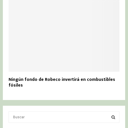
Ningún fondo de Robeco invertirá en combustibles
fósiles
S
e
a