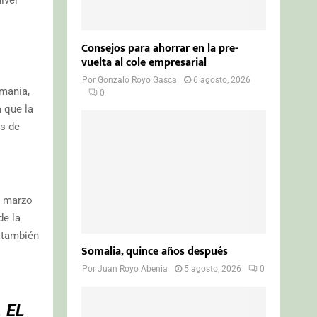
Consejos para ahorrar en la pre-
vuelta al cole empresarial
Por
Gonzalo Royo Gasca
6 agosto, 2026
emania,
0
 que la
es de
n marzo
de la
a también
Somalia, quince años después
Por
Juan Royo Abenia
5 agosto, 2026
0
 EL