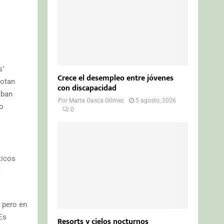
s’
Crece el desempleo entre jóvenes
notan
con discapacidad
aban
Por
Marta Gasca Gómez
5 agosto, 2026
o
0
ticos
a
 pero en
Es
Resorts y cielos nocturnos