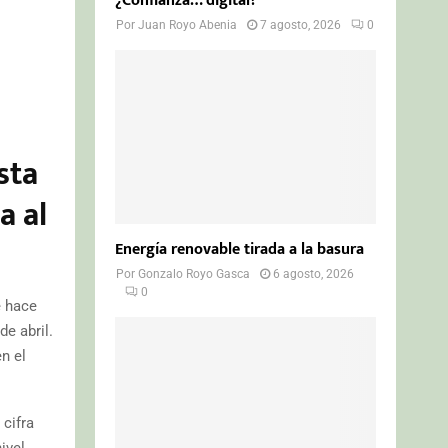
¿Confianza… digital?
Por
Juan Royo Abenia
7 agosto, 2026
0
sta
a al
Energía renovable tirada a la basura
Por
Gonzalo Royo Gasca
6 agosto, 2026
0
e hace
e abril.
n el
 cifra
ivel