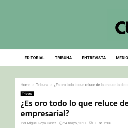
EDITORIAL
TRIBUNA
ENTREVISTA
MEDIO
Home
Tribuna
¿Es oro todo lo que reluce de la encuesta de 
Tribuna
¿Es oro todo lo que reluce d
empresarial?
Por
Miguel Royo Gasca
24 mayo, 2021
0
3206