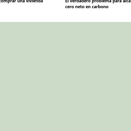
comprar una vivienda
El verdadero problema para alca
cero neto en carbono