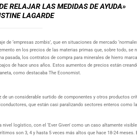
 DE RELAJAR LAS MEDIDAS DE AYUDA»
ISTINE LAGARDE
taje de ‘empresas zombis’, que en situaciones de mercado ‘normale
emento en los precios de las materias primas que, sobre todo, se 
ana pasada, los contratos de compra para minerales de hierro marc
 bajos de hace unos años. Estos aumentos de precios están creand
 planeta, como destacaba The Economist.
de un considerable surtido de componentes y otros productos crí
iconductores, que están casi paralizando sectores enteros como l
nivel logístico, con el ‘Ever Given’ como un caso altamente visible
arítimos son 3, 4 y hasta 5 veces más altos que hace 18-24 meses. 