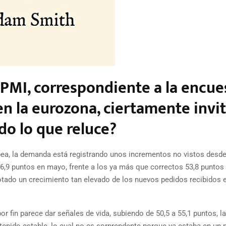
 PMI, correspondiente a la encue
n la eurozona, ciertamente invit
do lo que reluce?
pea, la demanda está registrando unos incrementos no vistos desd
6,9 puntos en mayo, frente a los ya más que correctos 53,8 puntos d
tado un crecimiento tan elevado de los nuevos pedidos recibidos e
or fin parece dar señales de vida, subiendo de 50,5 a 55,1 puntos, la
enido estable, lo cual no es sorprendente porque ya estaba en un n