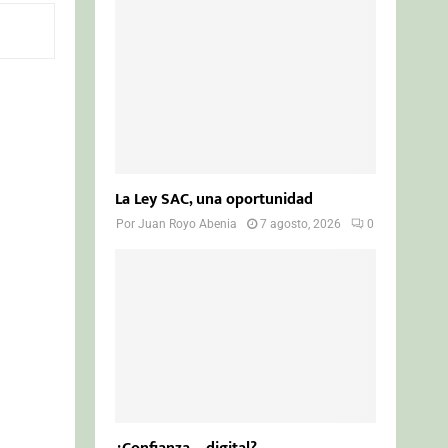
o
r
R
:
C
H
La Ley SAC, una oportunidad
Por
Juan Royo Abenia
7 agosto, 2026
0