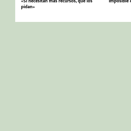
«Si necesitan más recursos, que los
Imposible 
pidan»