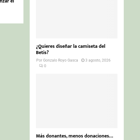
nzar el
¿Quieres diseñar la camiseta del
Betis?
Por
Gonzalo Royo Gasca
3 agosto, 2026
0
Más donantes, menos donaciones…