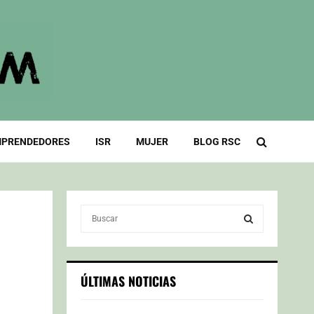
PRENDEDORES
ISR
MUJER
BLOG RSC
S
e
a
S
r
c
E
ÚLTIMAS NOTICIAS
h
f
A