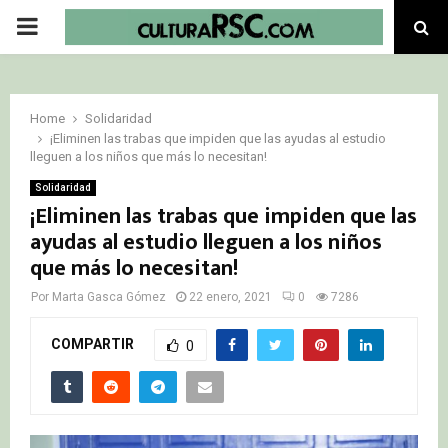
PRIMARY
MENU
Home
Solidaridad
¡Eliminen las trabas que impiden que las ayudas al estudio
lleguen a los niños que más lo necesitan!
Solidaridad
¡Eliminen las trabas que impiden que las
ayudas al estudio lleguen a los niños
que más lo necesitan!
Por
Marta Gasca Gómez
22 enero, 2021
0
7286
COMPARTIR
0