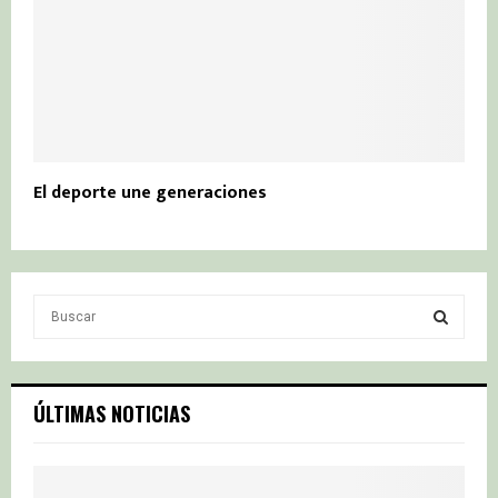
El deporte une generaciones
S
e
a
S
r
c
E
ÚLTIMAS NOTICIAS
h
f
A
o
r
R