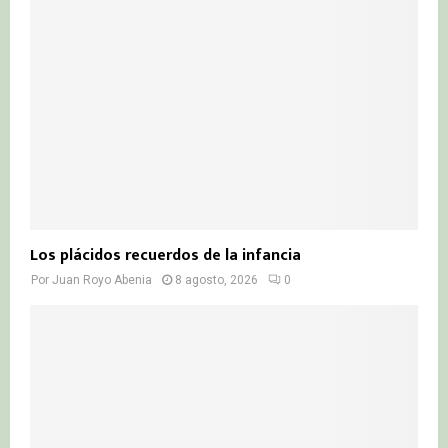
:
C
H
Los plácidos recuerdos de la infancia
Por
Juan Royo Abenia
8 agosto, 2026
0