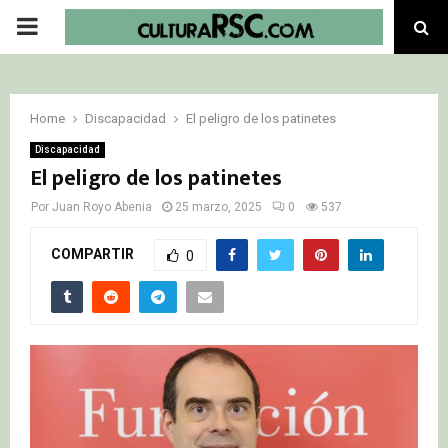
PRIMARY
MENU
Home
Discapacidad
El peligro de los patinetes
Discapacidad
El peligro de los patinetes
Por
Juan Royo Abenia
25 marzo, 2025
0
537
COMPARTIR
0