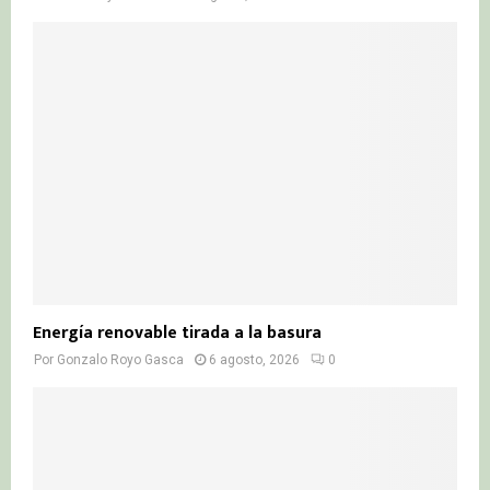
Energía renovable tirada a la basura
Por
Gonzalo Royo Gasca
6 agosto, 2026
0