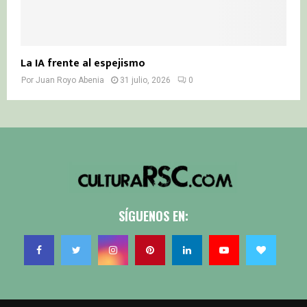
La IA frente al espejismo
Por
Juan Royo Abenia
31 julio, 2026
0
SÍGUENOS EN: