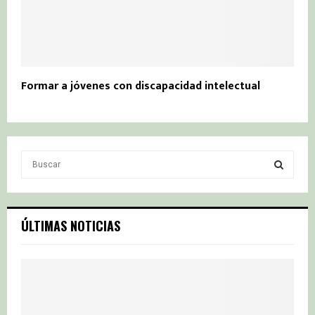
Formar a jóvenes con discapacidad intelectual
S
e
a
S
r
c
E
ÚLTIMAS NOTICIAS
h
f
A
o
r
R
:
C