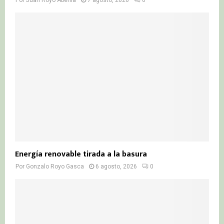
Energía renovable tirada a la basura
Por
Gonzalo Royo Gasca
6 agosto, 2026
0