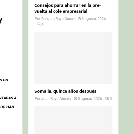
Consejos para ahorrar en la pre-
vuelta al cole empresarial
y
Por
Gonzalo Royo Gasca
6 agosto, 2026
0
S UN
Somalia, quince años después
NTADAS A
Por
Juan Royo Abenia
5 agosto, 2026
0
NOS HAN