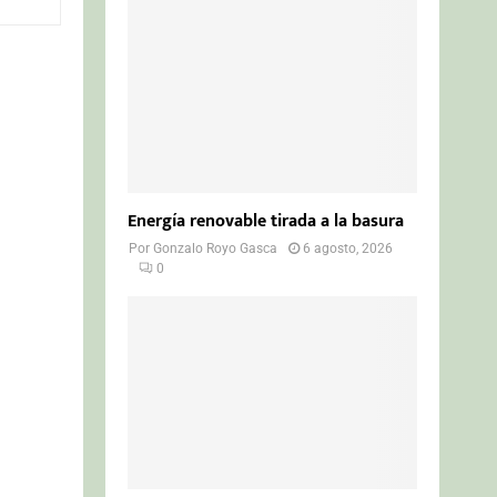
o
r
R
:
C
H
Energía renovable tirada a la basura
Por
Gonzalo Royo Gasca
6 agosto, 2026
0