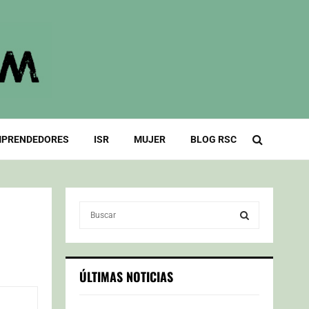
PRENDEDORES
ISR
MUJER
BLOG RSC
S
e
a
S
r
c
E
ÚLTIMAS NOTICIAS
h
f
A