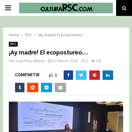
PRIMARY
MENU
Home
RSC
¡Ay madre! El ecopostureo…
RSC
¡Ay madre! El ecopostureo…
Por
Juan Royo Abenia
23 febrero, 2025
0
520
COMPARTIR
0