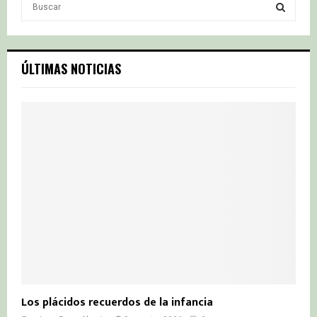
e
a
S
r
c
E
ÚLTIMAS NOTICIAS
h
f
A
o
r
R
:
C
H
Los plácidos recuerdos de la infancia