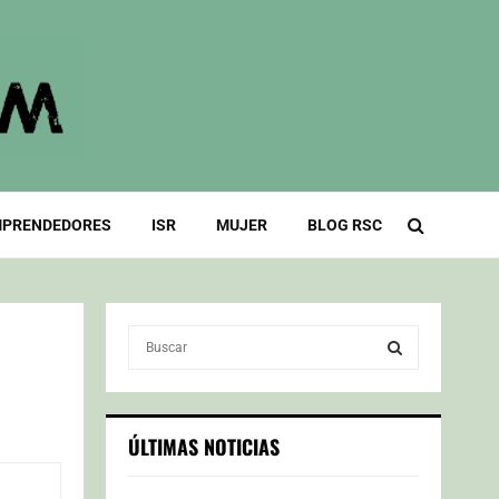
PRENDEDORES
ISR
MUJER
BLOG RSC
S
e
a
S
r
c
E
ÚLTIMAS NOTICIAS
h
f
A