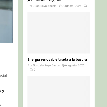
¿Confianza… digital?
Por
Juan Royo Abenia
7 agosto, 2026
0
Energía renovable tirada a la basura
Por
Gonzalo Royo Gasca
6 agosto, 2026
0
ocial
s y
o