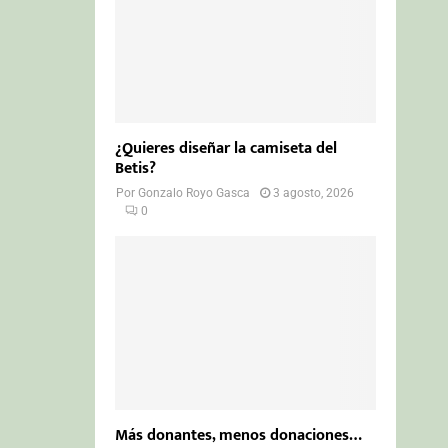
¿Quieres diseñar la camiseta del
Betis?
Por
Gonzalo Royo Gasca
3 agosto, 2026
0
Más donantes, menos donaciones…