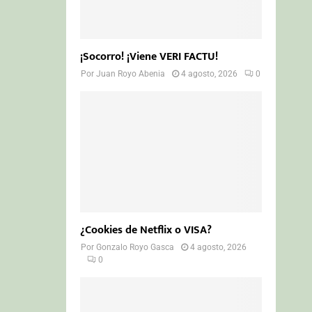
¡Socorro! ¡Viene VERI FACTU!
Por
Juan Royo Abenia
4 agosto, 2026
0
¿Cookies de Netflix o VISA?
Por
Gonzalo Royo Gasca
4 agosto, 2026
0