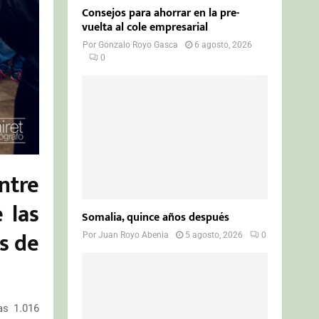
Consejos para ahorrar en la pre-
vuelta al cole empresarial
Por
Gonzalo Royo Gasca
6 agosto, 2026
0
ntre
 las
Somalia, quince años después
s de
Por
Juan Royo Abenia
5 agosto, 2026
0
as 1.016