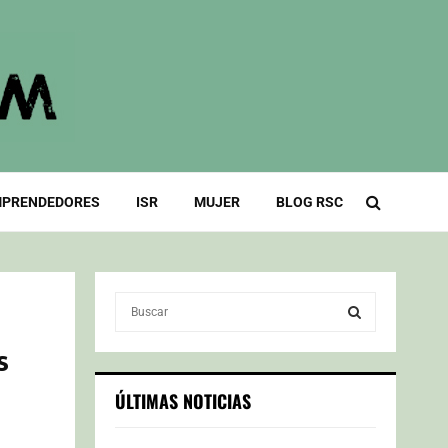
PRENDEDORES
ISR
MUJER
BLOG RSC
S
e
a
s
S
r
c
E
ÚLTIMAS NOTICIAS
h
f
A