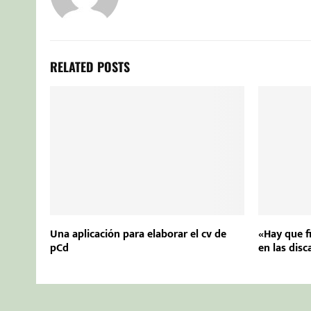
RELATED POSTS
Una aplicación para elaborar el cv de
«Hay que fi
pCd
en las dis