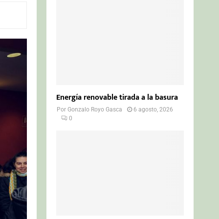
o
r
R
:
C
H
Energía renovable tirada a la basura
Por
Gonzalo Royo Gasca
6 agosto, 2026
0