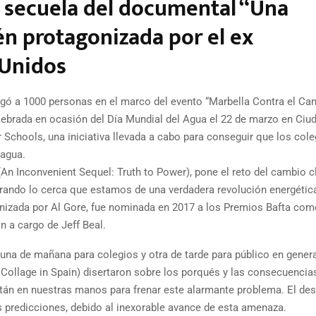
 secuela del documental “Una
n protagonizada por el ex
 Unidos
egó a 1000 personas en el marco del evento “Marbella Contra el Ca
elebrada en ocasión del Día Mundial del Agua el 22 de marzo en Ciu
 Schools, una iniciativa llevada a cabo para conseguir que los cole
 agua.
An Inconvenient Sequel: Truth to Power), pone el reto del cambio c
trando lo cerca que estamos de una verdadera revolución energétic
gonizada por Al Gore, fue nominada en 2017 a los Premios Bafta co
 a cargo de Jeff Beal.
una de mañana para colegios y otra de tarde para público en genera
ollage in Spain) disertaron sobre los porqués y las consecuencia
tán en nuestras manos para frenar este alarmante problema. El des
 predicciones, debido al inexorable avance de esta amenaza.