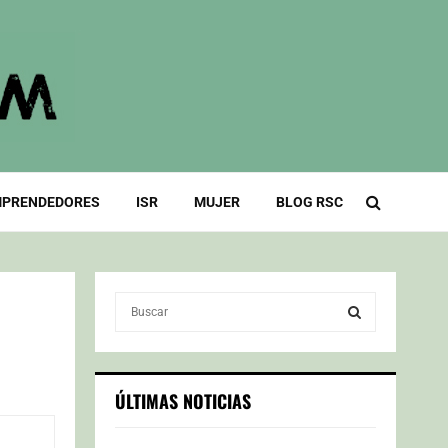
PRENDEDORES
ISR
MUJER
BLOG RSC
S
e
a
S
r
c
E
ÚLTIMAS NOTICIAS
h
f
A