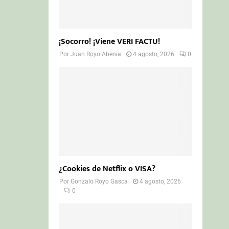
¡Socorro! ¡Viene VERI FACTU!
Por
Juan Royo Abenia
4 agosto, 2026
0
¿Cookies de Netflix o VISA?
Por
Gonzalo Royo Gasca
4 agosto, 2026
0