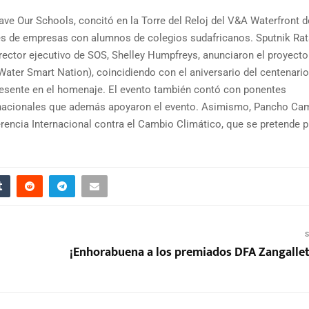
ve Our Schools, concitó en la Torre del Reloj del V&A Waterfront d
tes de empresas con alumnos de colegios sudafricanos. Sputnik Ra
irector ejecutivo de SOS, Shelley Humpfreys, anunciaron el proyecto
(Water Smart Nation), coincidiendo con el aniversario del centenari
resente en el homenaje. El evento también contó con ponentes
ltinacionales que además apoyaron el evento. Asimismo, Pancho C
erencia Internacional contra el Cambio Climático, que se pretende 
S
¡Enhorabuena a los premiados DFA Zangallet