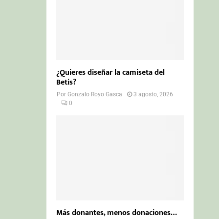
¿Quieres diseñar la camiseta del
Betis?
Por
Gonzalo Royo Gasca
3 agosto, 2026
0
Más donantes, menos donaciones…