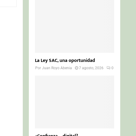
o
r
R
:
C
H
La Ley SAC, una oportunidad
Por
Juan Royo Abenia
7 agosto, 2026
0