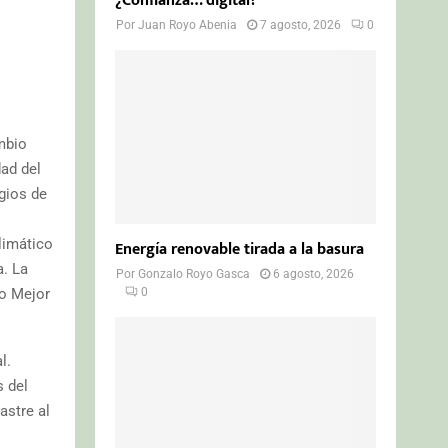
¿Confianza… digital?
Por
Juan Royo Abenia
7 agosto, 2026
0
mbio
dad del
gios de
limático
Energía renovable tirada a la basura
a. La
Por
Gonzalo Royo Gasca
6 agosto, 2026
mo Mejor
0
l.
s del
astre al