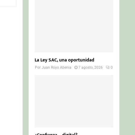
o
r
R
:
C
H
La Ley SAC, una oportunidad
Por
Juan Royo Abenia
7 agosto, 2026
0