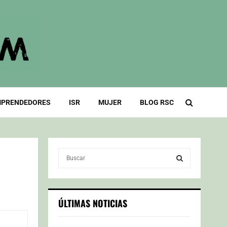
PRENDEDORES
ISR
MUJER
BLOG RSC
S
e
a
S
r
c
E
ÚLTIMAS NOTICIAS
h
f
A