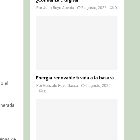
¿Confianza… digital?
Por
Juan Royo Abenia
7 agosto, 2026
0
Energía renovable tirada a la basura
jo el
Por
Gonzalo Royo Gasca
6 agosto, 2026
0
enerada
ginas de