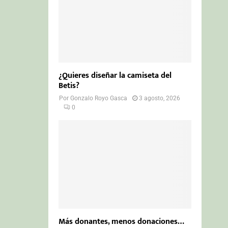
¿Quieres diseñar la camiseta del
Betis?
Por
Gonzalo Royo Gasca
3 agosto, 2026
0
Más donantes, menos donaciones…