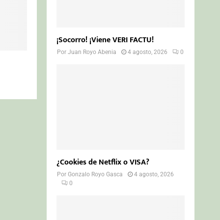
¡Socorro! ¡Viene VERI FACTU!
Por
Juan Royo Abenia
4 agosto, 2026
0
G
¿Cookies de Netflix o VISA?
Por
Gonzalo Royo Gasca
4 agosto, 2026
0