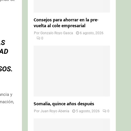
Consejos para ahorrar en la pre-
vuelta al cole empresarial
Por
Gonzalo Royo Gasca
6 agosto, 2026
0
AS
DAD
SOS.
ancia y
rmación,
Somalia, quince años después
Por
Juan Royo Abenia
5 agosto, 2026
0