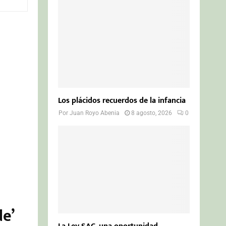
o
r
R
:
C
H
Los plácidos recuerdos de la infancia
Por
Juan Royo Abenia
8 agosto, 2026
0
e’