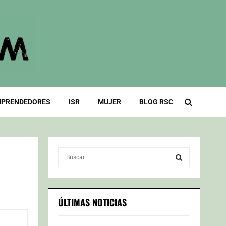
PRENDEDORES
ISR
MUJER
BLOG RSC
S
e
a
S
r
c
E
ÚLTIMAS NOTICIAS
h
f
A