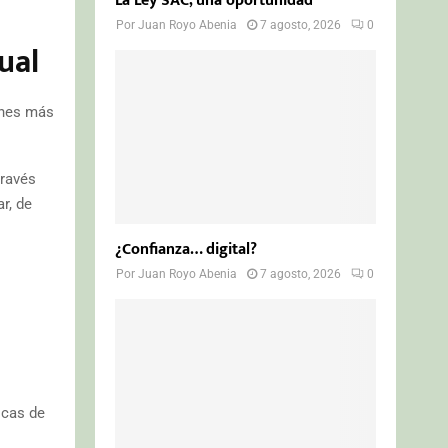
La Ley SAC, una oportunidad
Por
Juan Royo Abenia
7 agosto, 2026
0
ual
enes más
través
r, de
¿Confianza… digital?
Por
Juan Royo Abenia
7 agosto, 2026
0
icas de