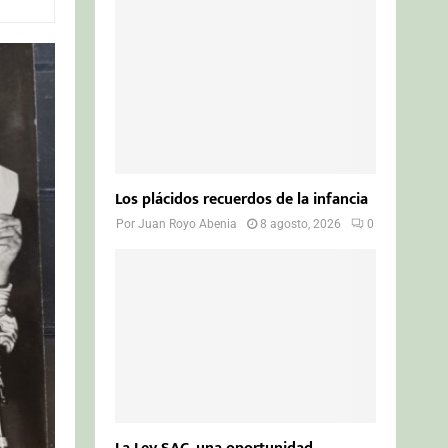
o
r
R
:
C
H
Los plácidos recuerdos de la infancia
Por
Juan Royo Abenia
8 agosto, 2026
0