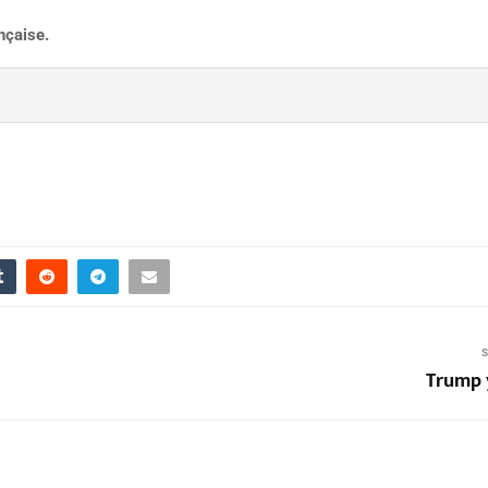
nçaise.
S
Trump 