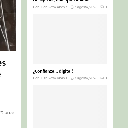
La Ley SAC, una oportunidad
Por
Juan Royo Abenia
7 agosto, 2026
0
es
e
¿Confianza… digital?
Por
Juan Royo Abenia
7 agosto, 2026
0
 % si se