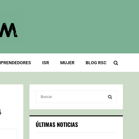
PRENDEDORES
ISR
MUJER
BLOG RSC
S
e
a
4
S
r
c
E
ÚLTIMAS NOTICIAS
h
f
A