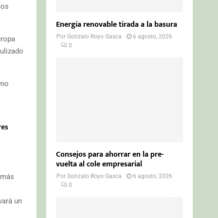
mos
Energía renovable tirada a la basura
Por
Gonzalo Royo Gasca
6 agosto, 2026
uropa
0
ulizado
omo
res
Consejos para ahorrar en la pre-
vuelta al cole empresarial
e más
Por
Gonzalo Royo Gasca
6 agosto, 2026
0
vará un