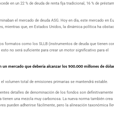
rocede en un 22 % de deuda de renta fija tradicional, 16 % de présta
ominaban el mercado de deuda ASG. Hoy en día, este mercado en E
, mientras que, en Estados Unidos, la dinámica política ha obstac
uevos formatos como los SLLB (instrumentos de deuda que tienen c
esto no será suficiente para crear un motor significativo para el
n un mercado que debería alcanzar los 900.000 millones de dóla
 el volumen total de emisiones primarias se mantendrá estable.
ientes detalles de denominación de los fondos son definitivament
ía tienen una mezcla muy carbonosa. La nueva norma también crea
res pueden adherirse fácilmente, pero la alineación taxonómica lle