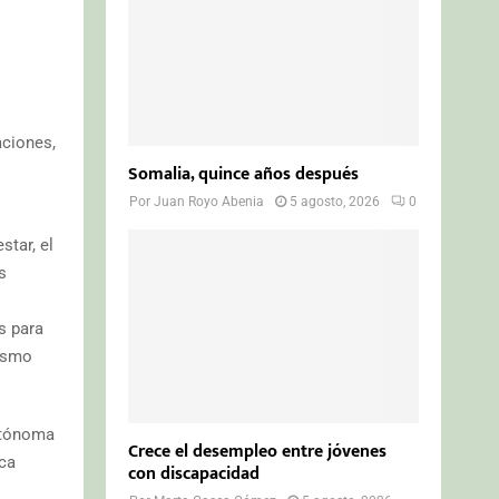
aciones,
Somalia, quince años después
Por
Juan Royo Abenia
5 agosto, 2026
0
star, el
s
es para
oísmo
utónoma
Crece el desempleo entre jóvenes
ca
con discapacidad