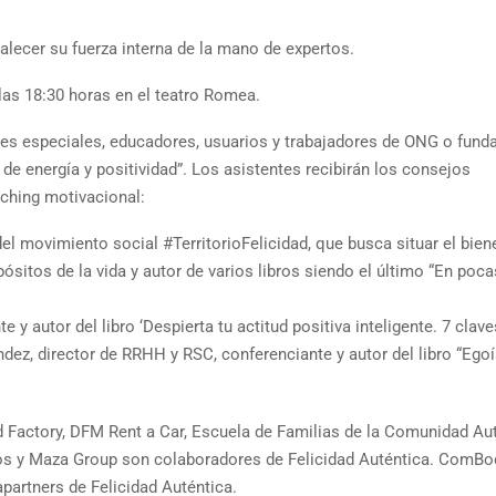
alecer su fuerza interna de la mano de expertos.
 las 18:30 horas en el teatro Romea.
ades especiales, educadores, usuarios y trabajadores de ONG o fund
de energía y positividad”. Los asistentes recibirán los consejos
aching motivacional:
el movimiento social #TerritorioFelicidad, que busca situar el biene
pósitos de la vida y autor de varios libros siendo el último “En poca
te y autor del libro ‘Despierta tu actitud positiva inteligente. 7 clav
nández, director de RRHH y RSC, conferenciante y autor del libro “Eg
Factory, DFM Rent a Car, Escuela de Familias de la Comunidad A
dos y Maza Group son colaboradores de Felicidad Auténtica. ComBo
artners de Felicidad Auténtica.