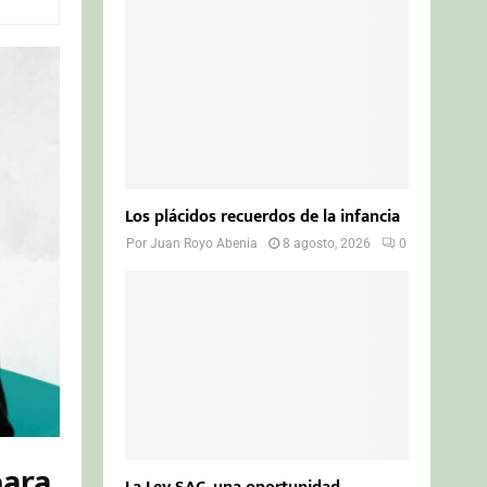
o
r
R
:
C
H
Los plácidos recuerdos de la infancia
Por
Juan Royo Abenia
8 agosto, 2026
0
para