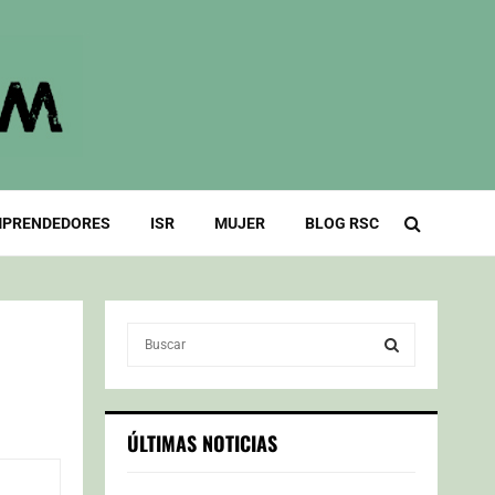
PRENDEDORES
ISR
MUJER
BLOG RSC
S
e
a
S
r
c
E
ÚLTIMAS NOTICIAS
h
f
A