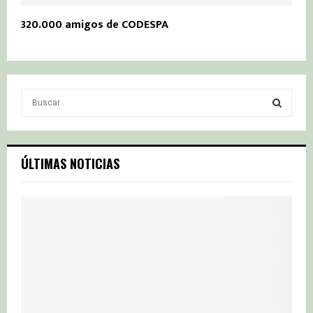
320.000 amigos de CODESPA
S
e
a
S
r
c
E
ÚLTIMAS NOTICIAS
h
f
A
o
r
R
:
C
H