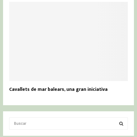
Cavallets de mar balears, una gran iniciativa
S
e
a
S