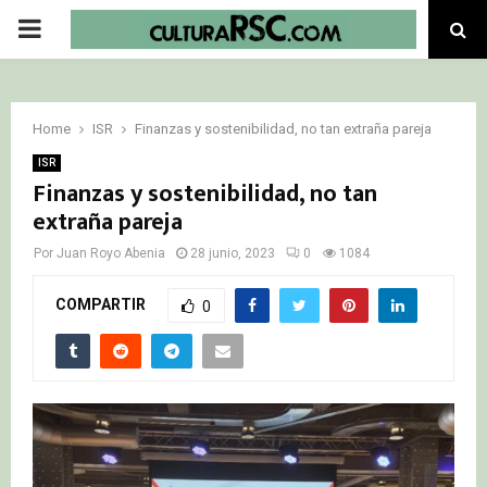
PRIMARY
MENU
Home
ISR
Finanzas y sostenibilidad, no tan extraña pareja
ISR
Finanzas y sostenibilidad, no tan
extraña pareja
Por
Juan Royo Abenia
28 junio, 2023
0
1084
COMPARTIR
0