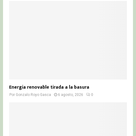
o
r
R
:
C
H
Energía renovable tirada a la basura
Por
Gonzalo Royo Gasca
6 agosto, 2026
0