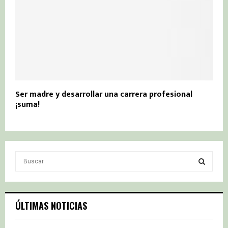
Ser madre y desarrollar una carrera profesional
¡suma!
S
e
a
S
r
c
E
ÚLTIMAS NOTICIAS
h
f
A