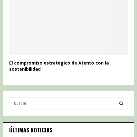
El compromiso estratégico de Atento con la
sostenibilidad
S
e
a
S
r
c
E
ÚLTIMAS NOTICIAS
h