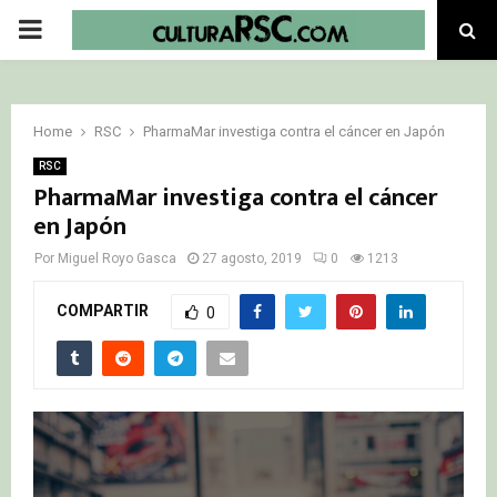
PRIMARY
MENU
Home
RSC
PharmaMar investiga contra el cáncer en Japón
RSC
PharmaMar investiga contra el cáncer
en Japón
Por
Miguel Royo Gasca
27 agosto, 2019
0
1213
COMPARTIR
0