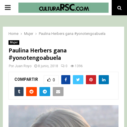
PRIMARY
MENU
Home
Mujer
Paulina Herbers gana #yonotengoabuela
Mujer
Paulina Herbers gana
#yonotengoabuela
Por
Juan Royo
8 junio, 2018
0
1396
COMPARTIR
0