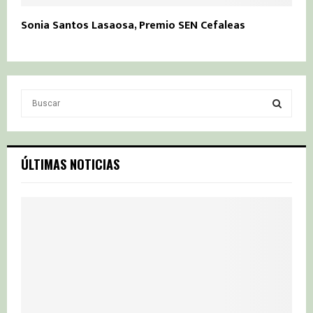
Sonia Santos Lasaosa, Premio SEN Cefaleas
S
e
a
S
r
c
E
ÚLTIMAS NOTICIAS
h
f
A
o
r
R
:
C
H